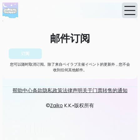
首页
消息
邮件订阅
邮件订阅
订阅
您可以随时取消订阅。除了来自ペイラブ主催イベント的更新外，您不会
收到任何其他邮件。
帮助中心
条款
隐私政策
法律声明
关于门票转售的通知
©
Zaiko
K.K.
•
版权所有